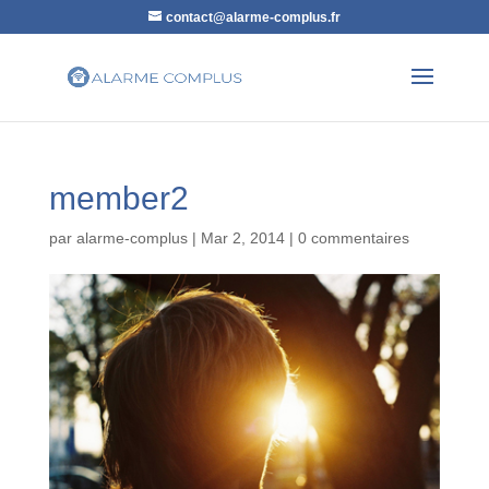
contact@alarme-complus.fr
member2
par
alarme-complus
|
Mar 2, 2014
|
0 commentaires