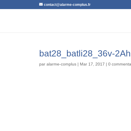
contact@alarme-complus.fr
bat28_batli28_36v-2Ah
par
alarme-complus
|
Mar 17, 2017
|
0 commenta