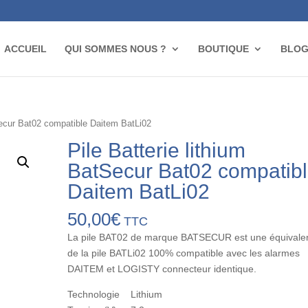
ACCUEIL
QUI SOMMES NOUS ?
BOUTIQUE
BLO
tSecur Bat02 compatible Daitem BatLi02
Pile Batterie lithium
BatSecur Bat02 compatib
Daitem BatLi02
50,00
€
TTC
La pile BAT02 de marque BATSECUR est une équivale
de la pile BATLi02 100% compatible avec les alarmes
DAITEM et LOGISTY connecteur identique.
Technologie Lithium