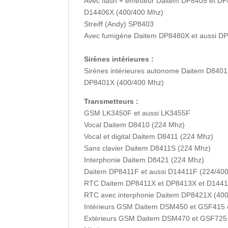
Avec flash + émetteur Daitem DP8405 et D
D14406X (400/400 Mhz)
Streiff (Andy) SP8403
Avec fumigène Daitem DP8480X et aussi D
Sirènes intérieures :
Sirènes intérieures autonome Daitem D8401
DP8401X (400/400 Mhz)
Transmetteurs :
GSM LK3450F et aussi LK3455F
Vocal Daitem D8410 (224 Mhz)
Vocal et digital Daitem D8411 (224 Mhz)
Sans clavier Daitem D8411S (224 Mhz)
Interphonie Daitem D8421 (224 Mhz)
Daitem DP8411F et aussi D14411F (224/40
RTC Daitem DP8411X et DP8413X et D1441
RTC avec interphonie Daitem DP8421X (40
Intérieurs GSM Daitem DSM450 et GSF415 e
Extérieurs GSM Daitem DSM470 et GSF725 e