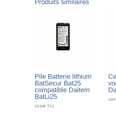
Produits similaires
Pile Batterie lithium
Ce
BatSecur Bat25
vo
compatible Daitem
Da
BatLi25
150,
24,00
€
TTC