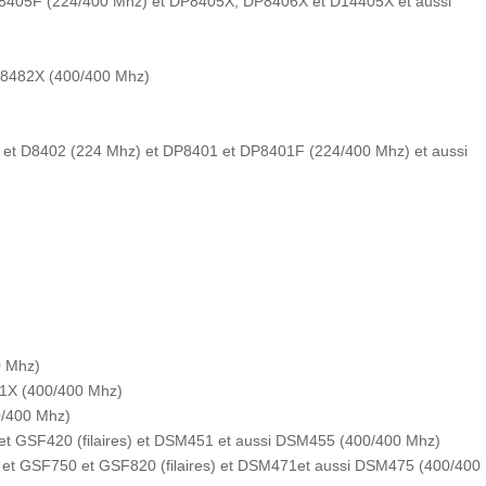
P8405F (224/400 Mhz) et DP8405X, DP8406X et D14405X et aussi
P8482X (400/400 Mhz)
 et D8402 (224 Mhz) et DP8401 et DP8401F (224/400 Mhz) et aussi
0 Mhz)
1X (400/400 Mhz)
0/400 Mhz)
t GSF420 (filaires) et DSM451 et aussi DSM455 (400/400 Mhz)
t GSF750 et GSF820 (filaires) et DSM471et aussi DSM475 (400/400