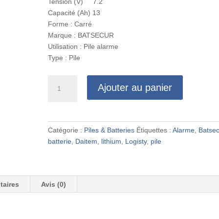
Tension (V) 7.2
Capacité (Ah) 13
Forme : Carré
Marque : BATSECUR
Utilisation : Pile alarme
Type : Pile
quantité
Ajouter au panier
de
Pile
Batterie
lithium
Catégorie :
Piles & Batteries
Étiquettes :
Alarme
,
Batsec
BatSecur
batterie
,
Daitem
,
lithium
,
Logisty
,
pile
Bat02
compatible
Daitem
BatLi02
taires
Avis (0)