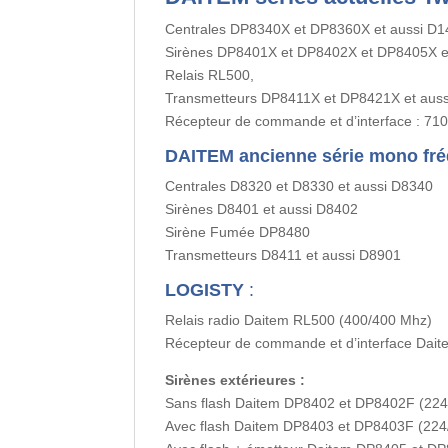
Centrales DP8340X et DP8360X et aussi D1
Sirènes DP8401X et DP8402X et DP8405X e
Relais RL500,
Transmetteurs DP8411X et DP8421X et aus
Récepteur de commande et d’interface : 71
DAITEM ancienne série mono fr
Centrales D8320 et D8330 et aussi D8340
Sirènes D8401 et aussi D8402
Sirène Fumée DP8480
Transmetteurs D8411 et aussi D8901
LOGISTY
:
Relais radio Daitem RL500 (400/400 Mhz)
Récepteur de commande et d’interface Dai
Sirènes extérieures :
Sans flash Daitem DP8402 et DP8402F (224
Avec flash Daitem DP8403 et DP8403F (224