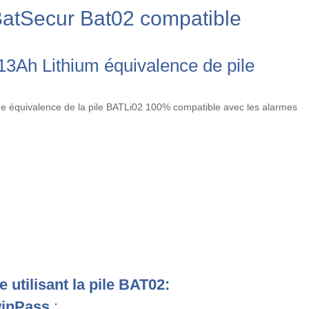
m BatSecur Bat02 compatible
13Ah Lithium équivalence de pile
équivalence de la pile BATLi02 100% compatible avec les alarmes
utilisant la pile BAT02:
winPass
: