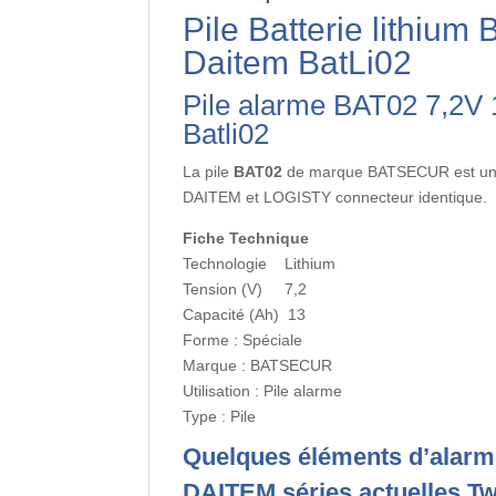
Pile Batterie lithiu
Daitem BatLi02
Pile alarme BAT02 7,2V 
Batli02
La pile
BAT02
de marque BATSECUR est une 
DAITEM et LOGISTY connecteur identique.
Fiche Technique
Technologie Lithium
Tension (V) 7,2
Capacité (Ah) 13
Forme : Spéciale
Marque : BATSECUR
Utilisation : Pile alarme
Type : Pile
Quelques éléments d’alarme 
DAITEM séries actuelles T