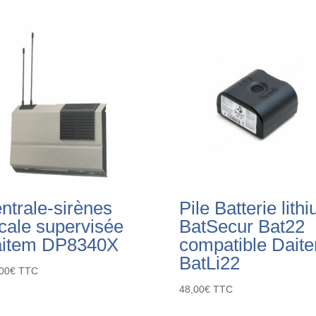
ntrale-sirènes
Pile Batterie lith
cale supervisée
BatSecur Bat22
item DP8340X
compatible Dait
BatLi22
00
€
TTC
48,00
€
TTC